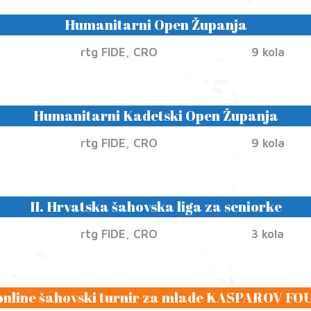
Humanitarni Open Županja
rtg FIDE, CRO
9 kola
Humanitarni Kadetski Open Županja
rtg FIDE, CRO
9 kola
II. Hrvatska šahovska liga za seniorke
rtg FIDE, CRO
3 kola
 online šahovski turnir za mlade KASPAROV 